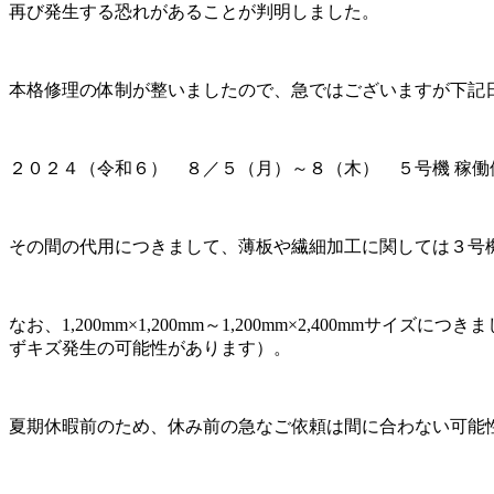
再び発生する恐れがあることが判明しました。
本格修理の体制が整いましたので、急ではございますが下記
２０２４（令和６） ８／５（月）～８（木） ５号機 稼働
その間の代用につきまして、薄板や繊細加工に関しては３号
なお、1,200mm×1,200mm～1,200mm×2,400
ずキズ発生の可能性があります）。
夏期休暇前のため、休み前の急なご依頼は間に合わない可能