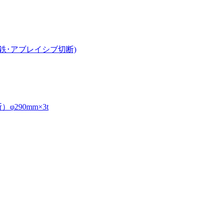
鉄･アブレイシブ切断)
290mm×3t