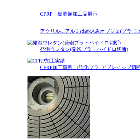
CFRP・樹脂類加工品展示
アクリルにアルミはめ込みオブジェ(プラ･非
発泡ウレタン(発砲プラ・ハイドロ切断)
CFRP加工事例 （強化プラ･アブレイシブ切断）φ