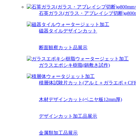
石英ガラス(ガラス・アブレイシブ切断)φ800mm
磁器タイルデザインカット
断面観察カット品展示
ガラスエポシキ樹脂(鍋敷き試作)
積層体試験片カット(アルミ＋ガラエポ＋CFR
木材デザインカット(ベニヤ板12mm厚)
デザインカット加工品展示
金属類加工品展示