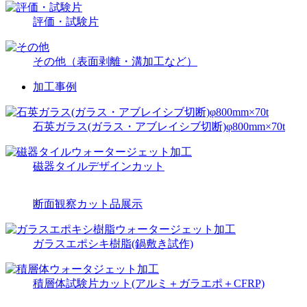
評価・試験片
その他（表面剥離・溝加工など）
加工事例
石英ガラス(ガラス・アブレイシブ切断)φ800mm×70t
磁器タイルデザインカット
断面観察カット品展示
ガラスエポシキ樹脂(鍋敷き試作)
積層体試験片カット(アルミ＋ガラエポ＋CFRP)