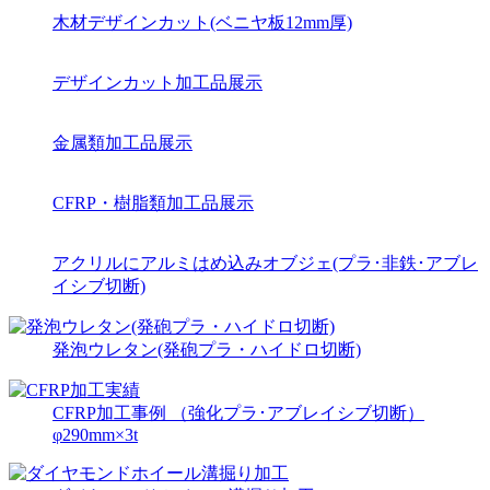
木材デザインカット(ベニヤ板12mm厚)
デザインカット加工品展示
金属類加工品展示
CFRP・樹脂類加工品展示
アクリルにアルミはめ込みオブジェ(プラ･非鉄･アブレ
イシブ切断)
発泡ウレタン(発砲プラ・ハイドロ切断)
CFRP加工事例 （強化プラ･アブレイシブ切断）
φ290mm×3t