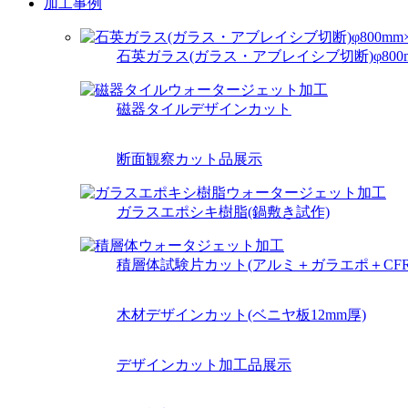
加工事例
石英ガラス(ガラス・アブレイシブ切断)φ800mm
磁器タイルデザインカット
断面観察カット品展示
ガラスエポシキ樹脂(鍋敷き試作)
積層体試験片カット(アルミ＋ガラエポ＋CFR
木材デザインカット(ベニヤ板12mm厚)
デザインカット加工品展示