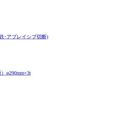
鉄･アブレイシブ切断)
290mm×3t