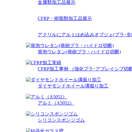
金属類加工品展示
CFRP・樹脂類加工品展示
アクリルにアルミはめ込みオブジェ(プラ･非
発泡ウレタン(発砲プラ・ハイドロ切断)
CFRP加工事例 （強化プラ･アブレイシブ切断）φ
ダイヤモンドホイール溝掘り加工
アルミ（A5052）
シリコンスポンジゴム