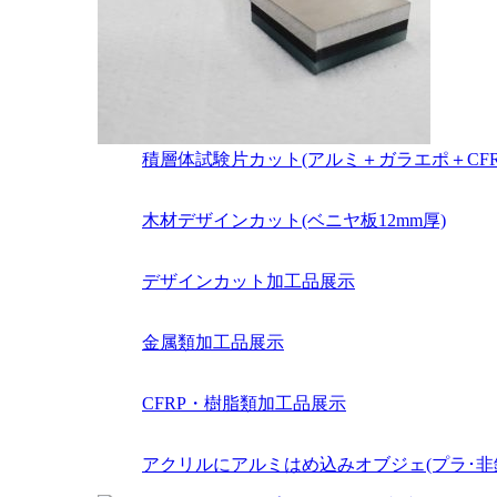
積層体試験片カット(アルミ＋ガラエポ＋CFR
木材デザインカット(ベニヤ板12mm厚)
デザインカット加工品展示
金属類加工品展示
CFRP・樹脂類加工品展示
アクリルにアルミはめ込みオブジェ(プラ･非