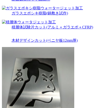
ガラスエポシキ樹脂(鍋敷き試作)
積層体試験片カット(アルミ＋ガラエポ＋CFRP)
木材デザインカット(ベニヤ板12mm厚)