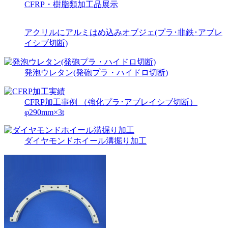
CFRP・樹脂類加工品展示
アクリルにアルミはめ込みオブジェ(プラ･非鉄･アブレ
イシブ切断)
発泡ウレタン(発砲プラ・ハイドロ切断)
CFRP加工事例 （強化プラ･アブレイシブ切断）
φ290mm×3t
ダイヤモンドホイール溝掘り加工