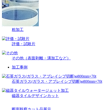
粗加工
評価・試験片
その他（表面剥離・溝加工など）
加工事例
石英ガラス(ガラス・アブレイシブ切断)φ800mm×70t
磁器タイルデザインカット
断面観察カット品展示