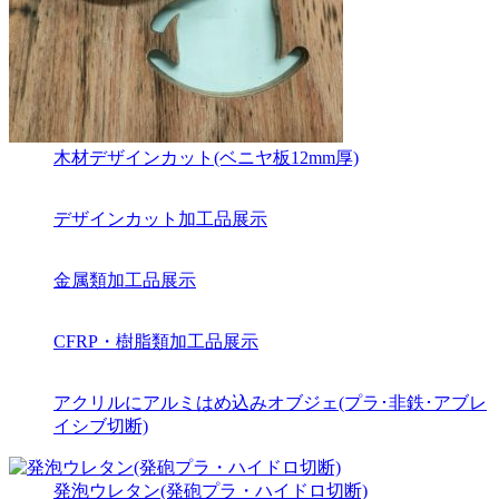
木材デザインカット(ベニヤ板12mm厚)
デザインカット加工品展示
金属類加工品展示
CFRP・樹脂類加工品展示
アクリルにアルミはめ込みオブジェ(プラ･非鉄･アブレ
イシブ切断)
発泡ウレタン(発砲プラ・ハイドロ切断)