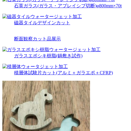
石英ガラス(ガラス・アブレイシブ切断)φ800mm×70t
磁器タイルデザインカット
断面観察カット品展示
ガラスエポシキ樹脂(鍋敷き試作)
積層体試験片カット(アルミ＋ガラエポ＋CFRP)