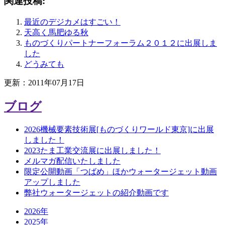
関連投稿:
最近のデジカメはすごい！
天高く馬肥ゆる秋
ものづくりパートナーフォーラム２０１２に出展しま
した
どうみても
更新：2011年07月17日
ブログ
2026機械要素技術展[ものづくりワールド東京]に出展
しました！
2023たま工業交流展に出展しました！
メルマガ配信いたしました
限定公開動画「つばめ」ほかウォータージェット動画
アップしました
弊社ウォータージェットの紹介動画です
2026年
2025年