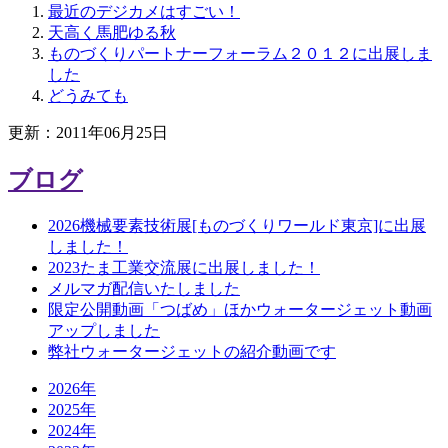
最近のデジカメはすごい！
天高く馬肥ゆる秋
ものづくりパートナーフォーラム２０１２に出展しま
した
どうみても
更新：2011年06月25日
ブログ
2026機械要素技術展[ものづくりワールド東京]に出展
しました！
2023たま工業交流展に出展しました！
メルマガ配信いたしました
限定公開動画「つばめ」ほかウォータージェット動画
アップしました
弊社ウォータージェットの紹介動画です
2026年
2025年
2024年