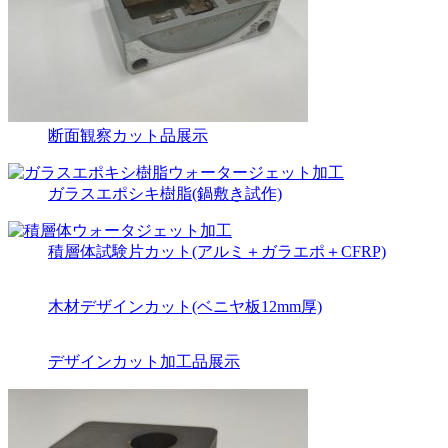
断面観察カット品展示
ガラスエポシキ樹脂(鍋敷き試作)
積層体試験片カット(アルミ＋ガラエポ＋CFRP)
木材デザインカット(ベニヤ板12mm厚)
デザインカット加工品展示