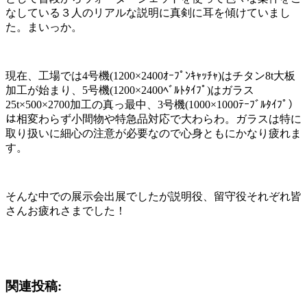
なしている３人のリアルな説明に真剣に耳を傾けていまし
た。まいっか。
現在、工場では4号機(1200×2400ｵｰﾌﾟﾝｷｬｯﾁｬ)はチタン8t大板
加工が始まり、5号機(1200×2400ﾍﾞﾙﾄﾀｲﾌﾟ)はガラス
25t×500×2700加工の真っ最中、3号機(1000×1000ﾃｰﾌﾞﾙﾀｲﾌﾟ）
は相変わらず小間物や特急品対応で大わらわ。ガラスは特に
取り扱いに細心の注意が必要なので心身ともにかなり疲れま
す。
そんな中での展示会出展でしたが説明役、留守役それぞれ皆
さんお疲れさまでした！
関連投稿: