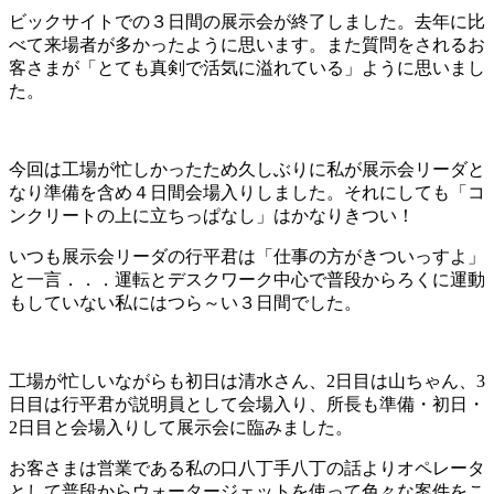
ビックサイトでの３日間の展示会が終了しました。去年に比
べて来場者が多かったように思います。また質問をされるお
客さまが「とても真剣で活気に溢れている」ように思いまし
た。
今回は工場が忙しかったため久しぶりに私が展示会リーダと
なり準備を含め４日間会場入りしました。それにしても「コ
ンクリートの上に立ちっぱなし」はかなりきつい！
いつも展示会リーダの行平君は「仕事の方がきついっすよ」
と一言．．．運転とデスクワーク中心で普段からろくに運動
もしていない私にはつら～い３日間でした。
工場が忙しいながらも初日は清水さん、2日目は山ちゃん、3
日目は行平君が説明員として会場入り、所長も準備・初日・
2日目と会場入りして展示会に臨みました。
お客さまは営業である私の口八丁手八丁の話よりオペレータ
として普段からウォータージェットを使って色々な案件をこ